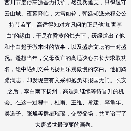
西川节度使高适奋力抵抗，然孤兵难支，只得退守
云山城。夜幕降临，大雪如轮，朝廷却派来程公公
持节监军。高适得知对方讯问的正是他“加害李
白”的缘由，于是在昏黄的烛光下，缓缓道出了他
和李白起于微末时的故事，以及盛唐文坛的一时盛
况。遥想当年，父母双亡的高适决心去长安求取功
名，途中遇到文采飞扬且乐观傲慢的李白。他们踌
躇满志，却发现空有文采和抱负却报国无门。长安
之后，李白南下扬州，高适则继续等待晋升的机
会。在这一过程中，杜甫、王维、常建、李龟年、
吴道子、张旭等群星璀璨，交替登场，共同谱写了
大唐盛世最瑰丽的画卷。